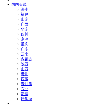
国内长线
海南
福建
山东
广西
华东
四川
京津
重庆
广东
云南
内蒙古
陕西
山西
贵州
西藏
青甘肃
东北
新疆
研学游