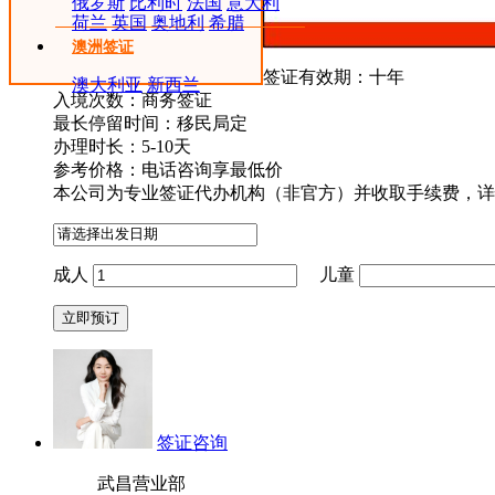
俄罗斯
比利时
法国
意大利
荷兰
英国
奥地利
希腊
澳洲签证
签证有效期：十年
澳大利亚
新西兰
入境次数：商务签证
最长停留时间：移民局定
办理时长：5-10天
参考价格：
电话咨询享最低价
本公司为专业签证代办机构（非官方）并收取手续费，详
成人
儿童
签证咨询
武昌营业部