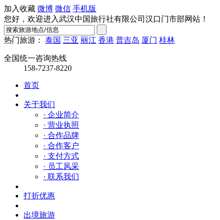
加入收藏
微博
微信
手机版
您好，欢迎进入武汉中国旅行社有限公司汉口门市部网站！
热门旅游：
泰国
三亚
丽江
香港
普吉岛
厦门
桂林
全国统一咨询热线
158-7237-8220
首页
关于我们
· 企业简介
· 营业执照
· 合作品牌
· 合作客户
· 支付方式
· 员工风采
· 联系我们
打折优惠
出境旅游