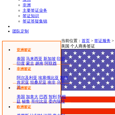
非洲
主要签证业务
签证知识
签证答疑集锦
团队定制
当前位置：
首页
>
签证服务
>
美国 个人商务签证
亚洲签证
泰国
马来西亚
新加坡
印尼
印度
蒙古
越南
阿联酋
非洲签证
阿尔及利亚
埃塞俄比亚
加纳
肯尼亚
坦桑尼亚
南非
乌干
达
美洲签证
美国
加拿大
巴西
智利
阿根
廷
秘鲁
哥伦比亚
委内瑞拉
欧洲签证