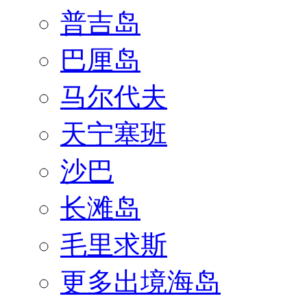
普吉岛
巴厘岛
马尔代夫
天宁塞班
沙巴
长滩岛
毛里求斯
更多出境海岛