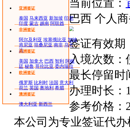
当前位置：
亚洲签证
巴西 个人
泰国
马来西亚
新加坡
印尼
印度
蒙古
越南
阿联酋
非洲签证
阿尔及利亚
埃塞俄比亚
加纳
签证有效期：
肯尼亚
坦桑尼亚
南非
乌干
达
美洲签证
入境次数：
美国
加拿大
巴西
智利
阿根
廷
秘鲁
哥伦比亚
委内瑞拉
最长停留时间
欧洲签证
俄罗斯
比利时
法国
意大利
办理时长：12
荷兰
英国
奥地利
希腊
澳洲签证
参考价格：
澳大利亚
新西兰
本公司为专业签证代办