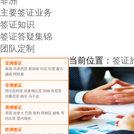
非洲
主要签证业务
签证知识
签证答疑集锦
团队定制
当前位置：
签证
亚洲签证
泰国
马来西亚
新加坡
印尼
印度
蒙古
越南
阿联酋
非洲签证
阿尔及利亚
埃塞俄比亚
加纳
肯尼亚
坦桑尼亚
南非
乌干达
美洲签证
美国
加拿大
巴西
智利
阿根廷
秘鲁
哥
伦比亚
委内瑞拉
欧洲签证