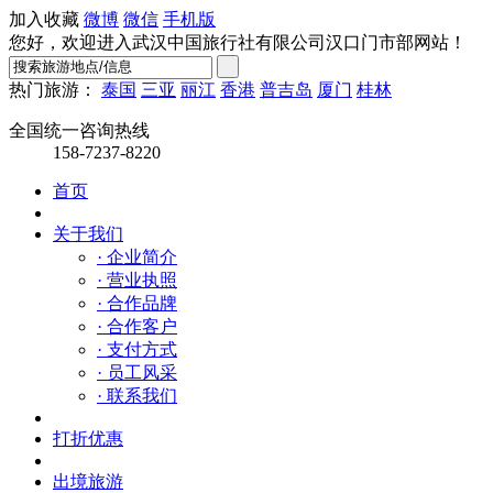
加入收藏
微博
微信
手机版
您好，欢迎进入武汉中国旅行社有限公司汉口门市部网站！
热门旅游：
泰国
三亚
丽江
香港
普吉岛
厦门
桂林
全国统一咨询热线
158-7237-8220
首页
关于我们
· 企业简介
· 营业执照
· 合作品牌
· 合作客户
· 支付方式
· 员工风采
· 联系我们
打折优惠
出境旅游