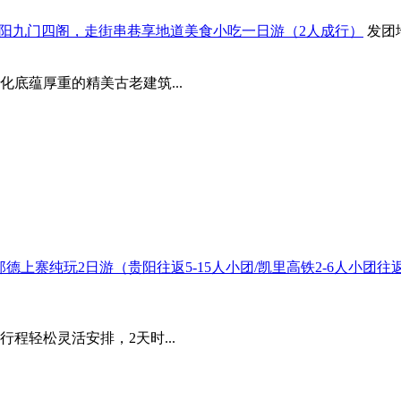
老贵阳九门四阁，走街串巷享地道美食小吃一日游（2人成行）
发团
底蕴厚重的精美古老建筑...
+郎德上寨纯玩2日游（贵阳往返5-15人小团/凯里高铁2-6人小
程轻松灵活安排，2天时...