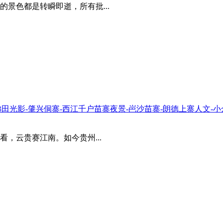
景色都是转瞬即逝，所有批...
榜梯田光影-肇兴侗寨-西江千户苗寨夜景-岜沙苗寨-朗德上寨人文-
，云贵赛江南。如今贵州...