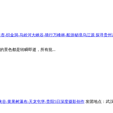
乐银杏-织金洞-马岭河大峡谷-骑行万峰林-船游秘境乌江源 探寻贵
景色都是转瞬即逝，所有批...
大峡谷-黄果树瀑布-天龙屯堡-贵阳5日深度摄影创作
发团地点：武