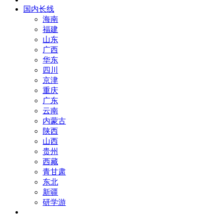
国内长线
海南
福建
山东
广西
华东
四川
京津
重庆
广东
云南
内蒙古
陕西
山西
贵州
西藏
青甘肃
东北
新疆
研学游