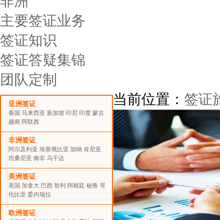
非洲
主要签证业务
签证知识
签证答疑集锦
团队定制
当前位置：
签证
亚洲签证
泰国
马来西亚
新加坡
印尼
印度
蒙古
越南
阿联酋
非洲签证
阿尔及利亚
埃塞俄比亚
加纳
肯尼亚
坦桑尼亚
南非
乌干达
美洲签证
美国
加拿大
巴西
智利
阿根廷
秘鲁
哥
伦比亚
委内瑞拉
欧洲签证