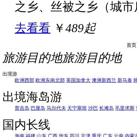
之乡、丝被之乡（城市后
去看看
￥
489起
首页
旅游目的地
旅游目的地
出境游
欧洲西部
欧洲东南北部
美国加拿大
澳洲新西兰
新马泰
出境海岛游
普吉岛
巴厘岛
马尔代夫
天宁塞班
沙巴
长滩岛
毛里求斯
国内长线
海南
福建
山东
广西
华东
四川
京津
重庆
广东
云南
内蒙