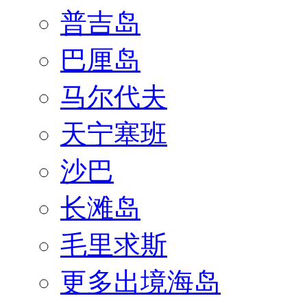
普吉岛
巴厘岛
马尔代夫
天宁塞班
沙巴
长滩岛
毛里求斯
更多出境海岛