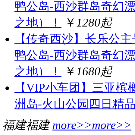
鸭公岛-西沙群岛奇幻
之地）！
￥
1280起
【传奇西沙】长乐公主号
鸭公岛-西沙群岛奇幻
之地）！
￥
1680起
【VIP小车团】三亚槟
洲岛-火山公园四日精
福建
福建
more>>
more>>