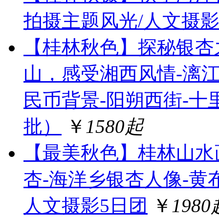
拍摄主题风光/人文摄影
【桂林秋色】探秘银杏
山，感受湘西风情-漓江
民币背景-阳朔西街-十
批）
￥
1580起
【最美秋色】桂林山水
杏-海洋乡银杏人像-黄
人文摄影5日团
￥
1980