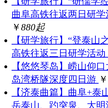
【研学旅行】“研儒学
曲阜高铁往返两日研学活
￥
880起
【研学旅行】“登泰山
高铁往返三日研学活动
【悠悠琴岛】崂山仰口
岛湾桥隧深度四日游
￥
【济泰曲篇】曲阜+泰
岳泰山、趵突泉、大明