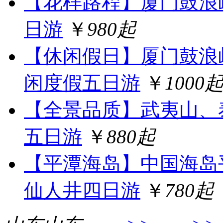
【花样路程】厦门鼓浪
日游
￥
980起
【休闲假日】厦门鼓浪
闲度假五日游
￥
1000
【全景品质】武夷山、
五日游
￥
880起
【平潭海岛】中国海岛
仙人井四日游
￥
780起