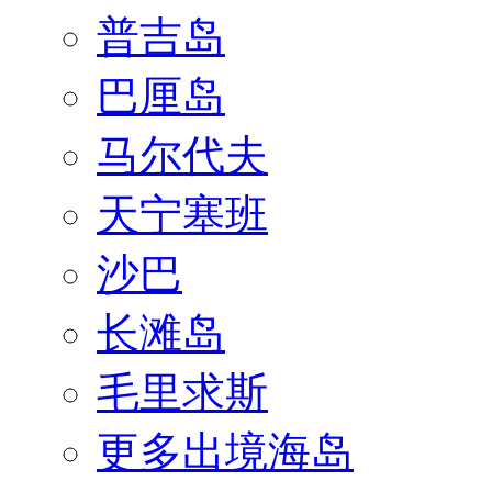
普吉岛
巴厘岛
马尔代夫
天宁塞班
沙巴
长滩岛
毛里求斯
更多出境海岛