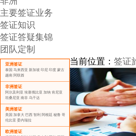
非洲
主要签证业务
签证知识
签证答疑集锦
团队定制
当前位置：
签证
亚洲签证
泰国
马来西亚
新加坡
印尼
印度
蒙古
越南
阿联酋
非洲签证
阿尔及利亚
埃塞俄比亚
加纳
肯尼亚
坦桑尼亚
南非
乌干达
美洲签证
美国
加拿大
巴西
智利
阿根廷
秘鲁
哥
伦比亚
委内瑞拉
欧洲签证