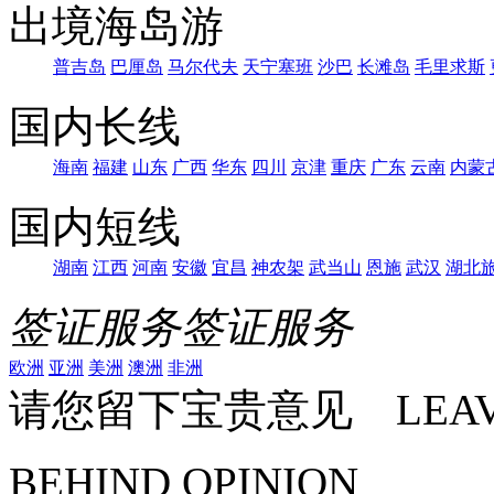
出境海岛游
普吉岛
巴厘岛
马尔代夫
天宁塞班
沙巴
长滩岛
毛里求斯
国内长线
海南
福建
山东
广西
华东
四川
京津
重庆
广东
云南
内蒙
国内短线
湖南
江西
河南
安徽
宜昌
神农架
武当山
恩施
武汉
湖北
签证服务
签证服务
欧洲
亚洲
美洲
澳洲
非洲
请您留下宝贵意见 LEAV
BEHIND OPINION