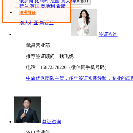
俄罗斯
比利时
法国
意大利
荷兰
英国
奥地利
希腊
澳洲签证
澳大利亚
新西兰
签证咨询
武昌营业部
推荐签证顾问 魏飞妮
电话：15872378220（微信同手机号码）
中旅优秀团队主管，多年签证实践经验，专业的态
签证咨询
汉口营业部