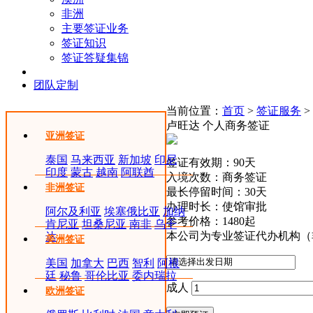
非洲
主要签证业务
签证知识
签证答疑集锦
团队定制
当前位置：
首页
>
签证服务
>
卢旺达 个人商务签证
亚洲签证
泰国
马来西亚
新加坡
印尼
签证有效期：90天
印度
蒙古
越南
阿联酋
入境次数：商务签证
非洲签证
最长停留时间：30天
办理时长：使馆审批
阿尔及利亚
埃塞俄比亚
加纳
参考价格：
1480起
肯尼亚
坦桑尼亚
南非
乌干
本公司为专业签证代办机构（
达
美洲签证
美国
加拿大
巴西
智利
阿根
廷
秘鲁
哥伦比亚
委内瑞拉
成人
欧洲签证