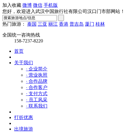
加入收藏
微博
微信
手机版
您好，欢迎进入武汉中国旅行社有限公司汉口门市部网站！
热门旅游：
泰国
三亚
丽江
香港
普吉岛
厦门
桂林
全国统一咨询热线
158-7237-8220
首页
关于我们
· 企业简介
· 营业执照
· 合作品牌
· 合作客户
· 支付方式
· 员工风采
· 联系我们
打折优惠
出境旅游