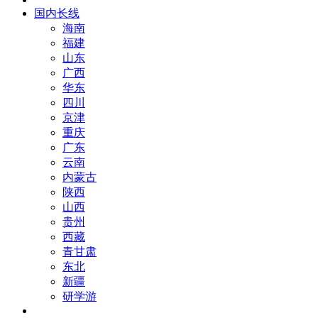
国内长线
海南
福建
山东
广西
华东
四川
京津
重庆
广东
云南
内蒙古
陕西
山西
贵州
西藏
青甘肃
东北
新疆
研学游