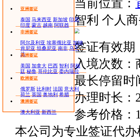
当前位置：
亚洲签证
智利 个人
泰国
马来西亚
新加坡
印尼
印度
蒙古
越南
阿联酋
非洲签证
阿尔及利亚
埃塞俄比亚
加纳
签证有效期：
肯尼亚
坦桑尼亚
南非
乌干
达
美洲签证
入境次数：
美国
加拿大
巴西
智利
阿根
廷
秘鲁
哥伦比亚
委内瑞拉
最长停留时
欧洲签证
俄罗斯
比利时
法国
意大利
办理时长：2
荷兰
英国
奥地利
希腊
澳洲签证
参考价格：
澳大利亚
新西兰
本公司为专业签证代办