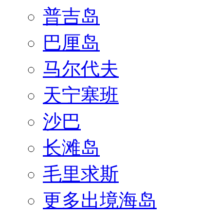
普吉岛
巴厘岛
马尔代夫
天宁塞班
沙巴
长滩岛
毛里求斯
更多出境海岛