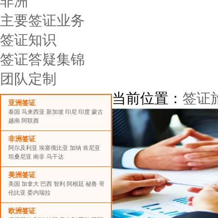
非洲
主要签证业务
签证知识
签证答疑集锦
团队定制
当前位置：
签证
亚洲签证
泰国
马来西亚
新加坡
印尼
印度
蒙古
越南
阿联酋
非洲签证
阿尔及利亚
埃塞俄比亚
加纳
肯尼亚
坦桑尼亚
南非
乌干达
美洲签证
美国
加拿大
巴西
智利
阿根廷
秘鲁
哥
伦比亚
委内瑞拉
欧洲签证