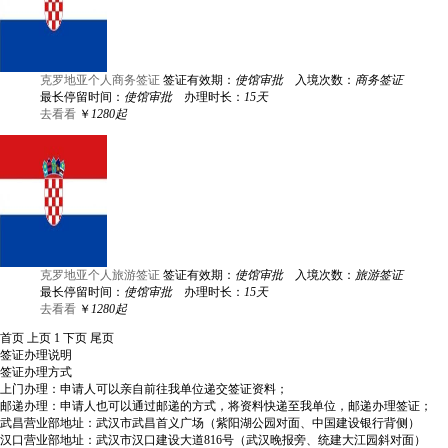
克罗地亚个人商务签证
签证有效期：
使馆审批
入境次数：
商务签证
最长停留时间：
使馆审批
办理时长：
15天
去看看
￥
1280起
克罗地亚个人旅游签证
签证有效期：
使馆审批
入境次数：
旅游签证
最长停留时间：
使馆审批
办理时长：
15天
去看看
￥
1280起
首页
上页
1
下页
尾页
签证办理说明
签证办理方式
上门办理：申请人可以亲自前往我单位递交签证资料；
邮递办理：申请人也可以通过邮递的方式，将资料快递至我单位，邮递办理签证；
武昌营业部地址：武汉市武昌首义广场（紫阳湖公园对面、中国建设银行背侧）
汉口营业部地址：武汉市汉口建设大道816号（武汉晚报旁、统建大江园斜对面）