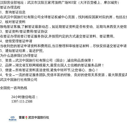
汉阳营业部地址：武汉市汉阳王家湾顶绣广场903室（大洋百货楼上、摩尔城旁）
签证办理流程
1、查询签证信息
在武汉中国旅行社有限公司全球签证权威中心页面，找到相应国家对应的洲，包括左
2、核对签证资料
致电签证客服,了解签证最新动态，如近期签证资料是否有变动、近期马来西亚大使
3、签证资料/签证费用/签证协议
在签证办理前签订签证服务协议,并按照约定的方式递交签证资料、签证费用。
4、使馆受理签证申请
当收到您的签证申请资料和费用后,当日整理和审核签证材料，尽快安排递交签证申请
5、通知签证结果，返还护照。
为什么选择我们办理签证
1、资质→武汉中国旅行社有限公司（国企）,诚信和品质保障！
2、品牌→湖北省互联网规模最大,最受出国人士信赖的签证服务品牌！
3、便捷→所有签证资料直送使馆,避免中转环节,让您省心、放心！
4、专业→一流的签证服务团队,凭借丰富的经验、良好的使馆关系资源，最大限度提
武汉中国旅行社有限公司
全国统一咨询热线
24小时微信电话：
1397-111-2508