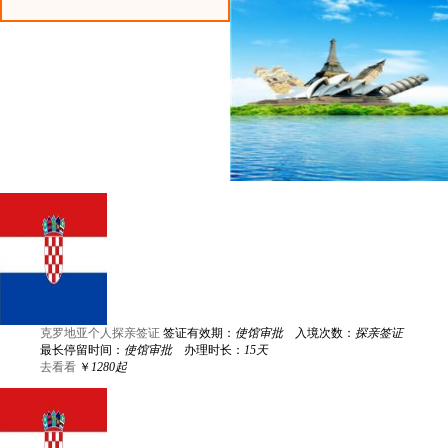
克罗地亚个人探亲签证
签证有效期：
使馆审批
入境次数：
探亲签证
最长停留时间：
使馆审批
办理时长：
15天
去看看
￥
1280起