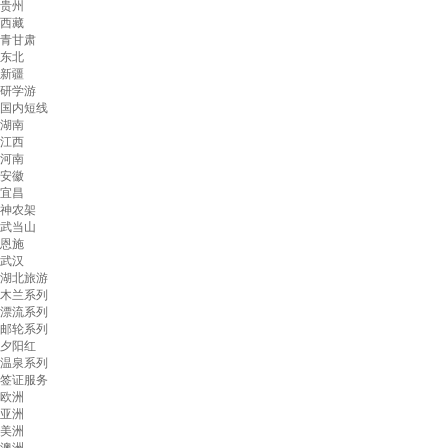
贵州
西藏
青甘肃
东北
新疆
研学游
国内短线
湖南
江西
河南
安徽
宜昌
神农架
武当山
恩施
武汉
湖北旅游
木兰系列
漂流系列
邮轮系列
夕阳红
温泉系列
签证服务
欧洲
亚洲
美洲
澳洲