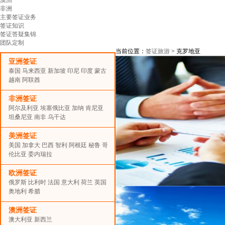
非洲
主要签证业务
签证知识
签证答疑集锦
团队定制
当前位置：
签证旅游
> 克罗地亚
亚洲签证
泰国
马来西亚
新加坡
印尼
印度
蒙古
越南
阿联酋
非洲签证
阿尔及利亚
埃塞俄比亚
加纳
肯尼亚
坦桑尼亚
南非
乌干达
美洲签证
美国
加拿大
巴西
智利
阿根廷
秘鲁
哥
伦比亚
委内瑞拉
欧洲签证
俄罗斯
比利时
法国
意大利
荷兰
英国
奥地利
希腊
澳洲签证
澳大利亚
新西兰