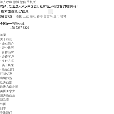
加入收藏
微博
微信
手机版
您好，欢迎进入武汉中国旅行社有限公司汉口门市部网站！
热门旅游：
泰国
三亚
丽江
香港
普吉岛
厦门
桂林
全国统一咨询热线
158-7237-8220
首页
关于我们
· 企业简介
· 营业执照
· 合作品牌
· 合作客户
· 支付方式
· 员工风采
· 联系我们
打折优惠
出境旅游
欧洲西部
欧洲东南北部
美国加拿大
澳洲新西兰
新马泰
韩国
日本
香港澳门