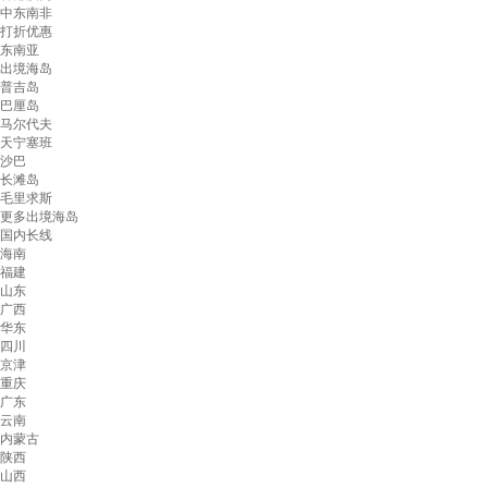
中东南非
打折优惠
东南亚
出境海岛
普吉岛
巴厘岛
马尔代夫
天宁塞班
沙巴
长滩岛
毛里求斯
更多出境海岛
国内长线
海南
福建
山东
广西
华东
四川
京津
重庆
广东
云南
内蒙古
陕西
山西