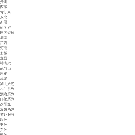
贵州
西藏
青甘肃
东北
新疆
研学游
国内短线
湖南
江西
河南
安徽
宜昌
神农架
武当山
恩施
武汉
湖北旅游
木兰系列
漂流系列
邮轮系列
夕阳红
温泉系列
签证服务
欧洲
亚洲
美洲
澳洲