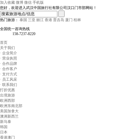
加入收藏
微博
微信
手机版
您好，欢迎进入武汉中国旅行社有限公司汉口门市部网站！
热门旅游：
泰国
三亚
丽江
香港
普吉岛
厦门
桂林
全国统一咨询热线
158-7237-8220
首页
关于我们
· 企业简介
· 营业执照
· 合作品牌
· 合作客户
· 支付方式
· 员工风采
· 联系我们
打折优惠
出境旅游
欧洲西部
欧洲东南北部
美国加拿大
澳洲新西兰
新马泰
韩国
日本
香港澳门