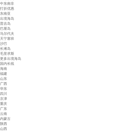
中东南非
打折优惠
东南亚
出境海岛
普吉岛
巴厘岛
马尔代夫
天宁塞班
沙巴
长滩岛
毛里求斯
更多出境海岛
国内长线
海南
福建
山东
广西
华东
四川
京津
重庆
广东
云南
内蒙古
陕西
山西