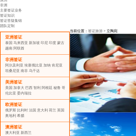
非洲
主要签证业务
签证知识
签证答疑集锦
团队定制
当前位置：
签证旅游
> 立陶宛
亚洲签证
泰国
马来西亚
新加坡
印尼
印度
蒙古
越南
阿联酋
非洲签证
阿尔及利亚
埃塞俄比亚
加纳
肯尼亚
坦桑尼亚
南非
乌干达
美洲签证
美国
加拿大
巴西
智利
阿根廷
秘鲁
哥
伦比亚
委内瑞拉
欧洲签证
俄罗斯
比利时
法国
意大利
荷兰
英国
奥地利
希腊
澳洲签证
澳大利亚
新西兰