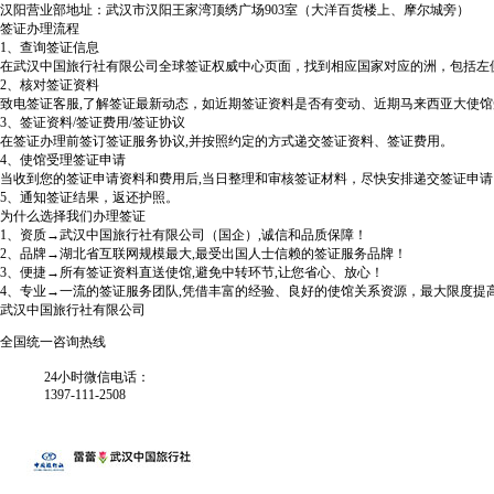
汉阳营业部地址：武汉市汉阳王家湾顶绣广场903室（大洋百货楼上、摩尔城旁）
签证办理流程
1、查询签证信息
在武汉中国旅行社有限公司全球签证权威中心页面，找到相应国家对应的洲，包括左
2、核对签证资料
致电签证客服,了解签证最新动态，如近期签证资料是否有变动、近期马来西亚大使
3、签证资料/签证费用/签证协议
在签证办理前签订签证服务协议,并按照约定的方式递交签证资料、签证费用。
4、使馆受理签证申请
当收到您的签证申请资料和费用后,当日整理和审核签证材料，尽快安排递交签证申请
5、通知签证结果，返还护照。
为什么选择我们办理签证
1、资质→武汉中国旅行社有限公司（国企）,诚信和品质保障！
2、品牌→湖北省互联网规模最大,最受出国人士信赖的签证服务品牌！
3、便捷→所有签证资料直送使馆,避免中转环节,让您省心、放心！
4、专业→一流的签证服务团队,凭借丰富的经验、良好的使馆关系资源，最大限度提
武汉中国旅行社有限公司
全国统一咨询热线
24小时微信电话：
1397-111-2508