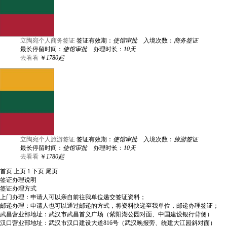
立陶宛个人商务签证
签证有效期：
使馆审批
入境次数：
商务签证
最长停留时间：
使馆审批
办理时长：
10天
去看看
￥
1780起
立陶宛个人旅游签证
签证有效期：
使馆审批
入境次数：
旅游签证
最长停留时间：
使馆审批
办理时长：
10天
去看看
￥
1780起
首页
上页
1
下页
尾页
签证办理说明
签证办理方式
上门办理：申请人可以亲自前往我单位递交签证资料；
邮递办理：申请人也可以通过邮递的方式，将资料快递至我单位，邮递办理签证；
武昌营业部地址：武汉市武昌首义广场（紫阳湖公园对面、中国建设银行背侧）
汉口营业部地址：武汉市汉口建设大道816号（武汉晚报旁、统建大江园斜对面）